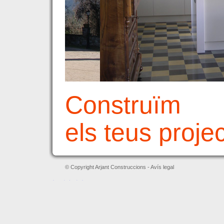
Construïm
els teus proje
© Copyright Arjant Construccions -
Avís legal
레플리카 시계