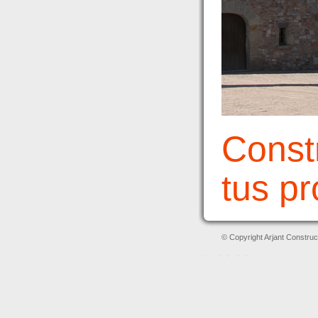
Const
tus p
© Copyright Arjant Construc
레플리카 시계