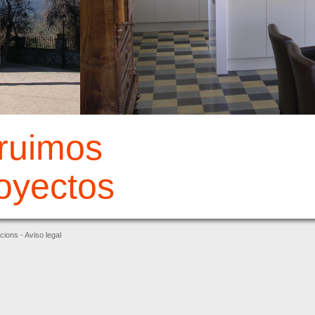
ruimos
royectos
cions -
Aviso legal